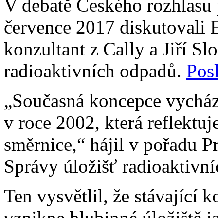
V debatě Českého rozhlasu p
července 2017 diskutovali 
konzultant z Cally a Jiří Sl
radioaktivních odpadů.
Pos
„Současná koncepce vycház
v roce 2002, která reflektu
směrnice,“ hájil v pořadu Pr
Správy úložišť radioaktivní
Ten vysvětlil, že stávající 
vznikne hlubinné úložiště j