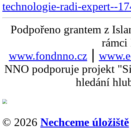
technologie-radi-expert--1
Podpořeno grantem z Isla
rámci
www.fondnno.cz
⎮
www.ee
NNO podporuje projekt "Sil
hledání hlu
© 2026
Nechceme úložiště