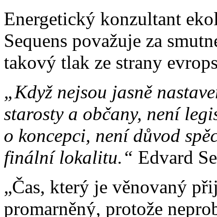
Energetický konzultant eko
Sequens považuje za smutné
takový tlak ze strany evro
„Když nejsou jasně nastaven
starosty a občany, není leg
o koncepci, není důvod spě
finální lokalitu.“
Edvard Se
„Čas, který je věnovaný př
promarněný, protože neprob