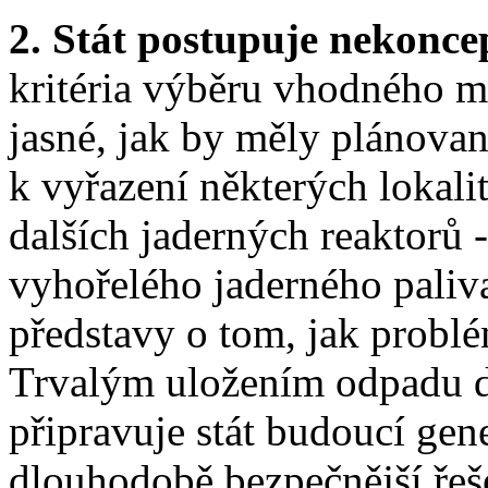
2. Stát postupuje nekonc
kritéria výběru vhodného mí
jasné, jak by měly plánova
k vyřazení některých lokali
dalších jaderných reaktorů 
vyhořelého jaderného paliva
představy o tom, jak problé
Trvalým uložením odpadu d
připravuje stát budoucí gen
dlouhodobě bezpečnější řeš