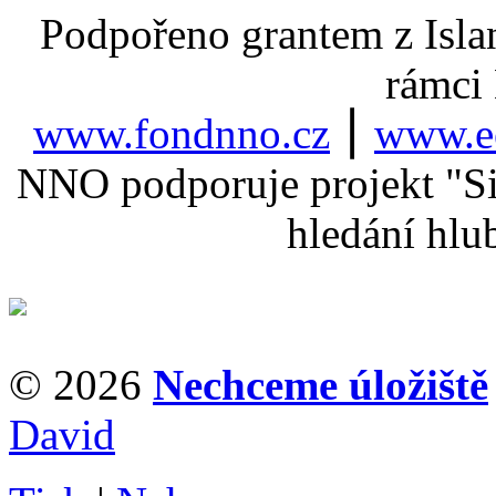
Podpořeno grantem z Isla
rámci
www.fondnno.cz
⎮
www.ee
NNO podporuje projekt "Sil
hledání hlu
© 2026
Nechceme úložiště
David