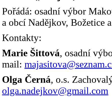
Pořádá: osadní výbor Makov
a obcí Nadějkov, Božetice a
Kontakty:
Marie Šittová
, osadní výbo
mail:
majasitova@seznam.c
Olga Černá
, o.s. Zachovalý
olga.nadejkov@gmail.com