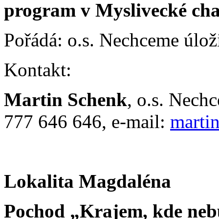
program v Myslivecké ch
Pořádá: o.s. Nechceme úlož
Kontakt:
Martin Schenk
, o.s. Nechc
777 646 646, e-mail:
marti
Lokalita Magdaléna
Pochod „Krajem, kde nebu