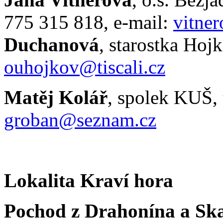
775 315 818, e-mail:
vitne
Duchanová
, starostka Hojk
ouhojkov@tiscali.cz
Matěj Kolář
, spolek KUŠ, 
groban@seznam.cz
Lokalita Kraví hora
Pochod z Drahonína a Ska