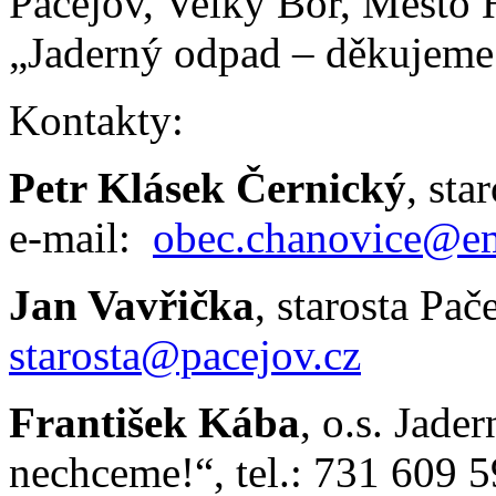
Pačejov, Velký Bor, Město 
„Jaderný odpad – děkujeme
Kontakty:
Petr Klásek Černický
, sta
e-mail:
obec.chanovice@em
Jan Vavřička
, starosta Pač
starosta@pacejov.cz
František Kába
, o.s. Jad
nechceme!“, tel.: 731 609 5