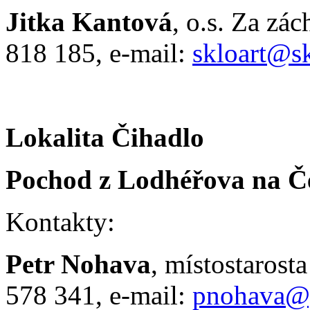
Jitka Kantová
, o.s. Za zác
818 185, e-mail:
skloart@sk
Lokalita Čihadlo
Pochod z Lodhéřova na Č
Kontakty:
Petr Nohava
, místostarost
578 341, e-mail:
pnohava@