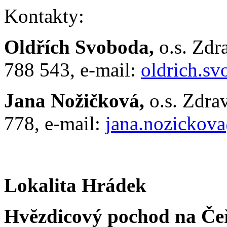
Kontakty:
Oldřích Svoboda,
o.s. Zdr
788 543, e-mail:
oldrich.s
Jana Nožičková,
o.s. Zdra
778, e-mail:
jana.nozickov
Lokalita Hrádek
Hvězdicový pochod na Čeř