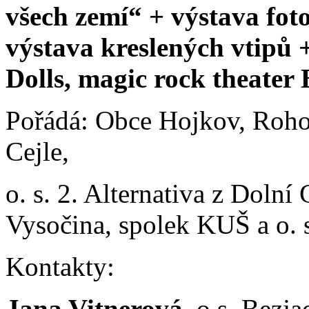
všech zemí“ + výstava fot
výstava kreslených vtipů 
Dolls, magic rock theater
Pořádá: Obce Hojkov, Roho
Cejle,
o. s. 2. Alternativa z Dolní
Vysočina, spolek KUŠ a o. 
Kontakty:
Jana Vitnerová
, o.s. Bezja