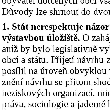
obyvatel dotčených obcí vš
Důvody lze shrnout do dvo
1. Stát nerespektuje názo
výstavbou úložiště.
O zahá
aniž by bylo legislativně v
obcí a státu. Přijetí návrhu
posílil na úroveň obvyklou v
znění návrhu se přitom shod
neziskových organizací, mini
práva, sociologie a jaderné 