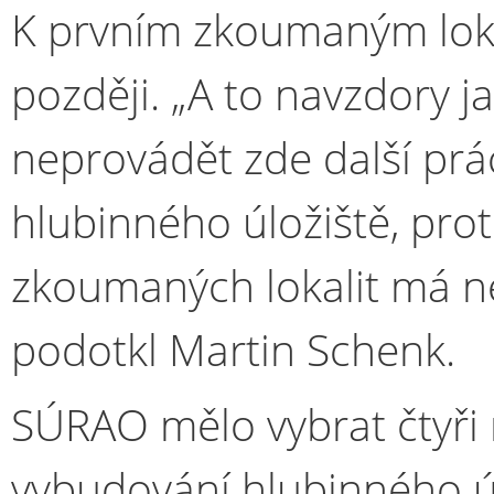
K prvním zkoumaným loka
později. „A to navzdory
neprovádět zde další prá
hlubinného úložiště, pro
zkoumaných lokalit má 
podotkl Martin Schenk.
SÚRAO mělo vybrat čtyři n
vybudování hlubinného úlo