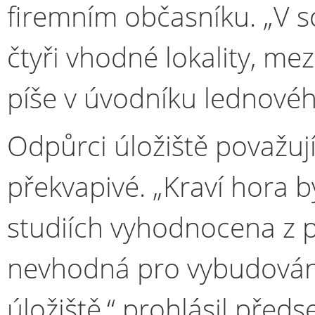
firemním občasníku. „V 
čtyři vhodné lokality, mez
píše v úvodníku lednovéh
Odpůrci úložiště považuj
překvapivé. „Kraví hora b
studiích vyhodnocena z 
nevhodná pro vybudování
úložiště,“ prohlásil pře