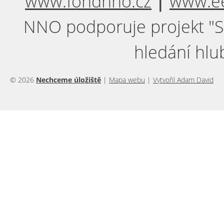
www.fondnno.cz
⎮
www.ee
NNO podporuje projekt "Sil
hledání hlu
© 2026
Nechceme úložiště
|
Mapa webu
|
Vytvořil Adam David