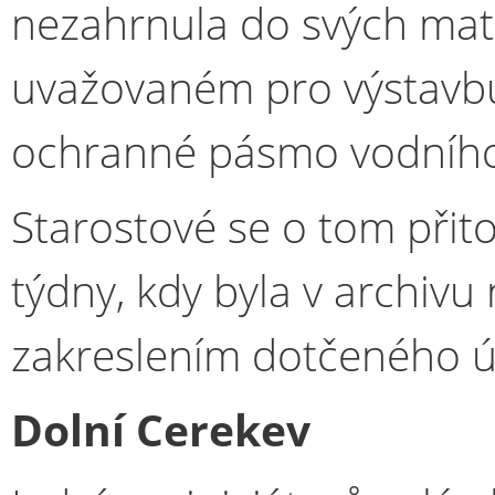
nezahrnula do svých mate
uvažovaném pro výstavbu 
ochranné pásmo vodního
Starostové se o tom přit
týdny, kdy byla v archiv
zakreslením dotčeného ú
Dolní Cerekev