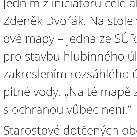
Jedním z iniciátorů celé 
Zdeněk Dvořák. Na stole
dvě mapy – jedna ze SÚR
pro stavbu hlubinného úl
zakreslením rozsáhlého 
pitné vody. „Na té mapě
s ochranou vůbec není.“
Starostové dotčených obcí 