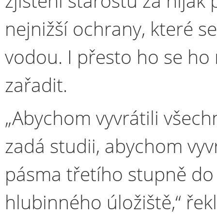
zjištění starostů za nija
nejnižší ochrany, které 
vodou. I přesto ho se ho
zařadit.
„Abychom vyvrátili všec
zadá studii, abychom vyv
pásma třetího stupně do
hlubinného úložiště,“ řek