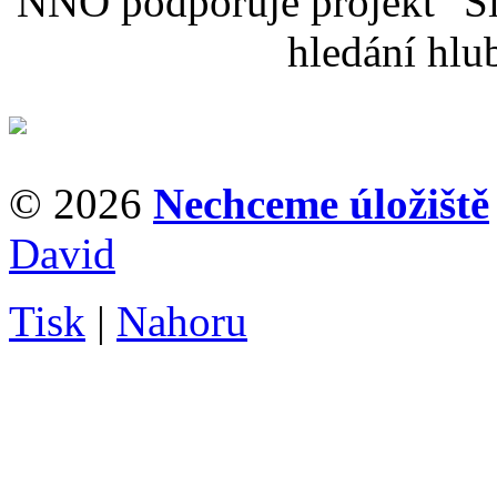
NNO podporuje projekt "Sil
hledání hlu
© 2026
Nechceme úložiště
David
Tisk
|
Nahoru