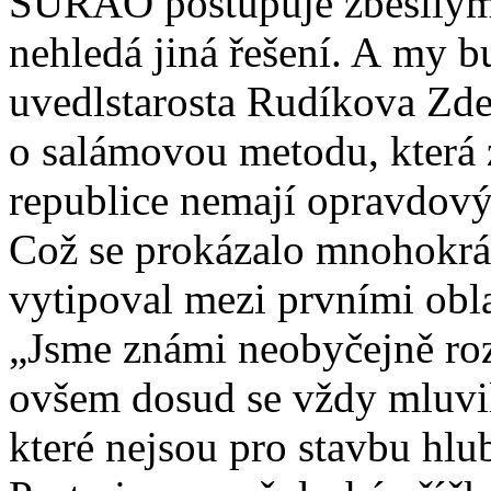
SÚRAO postupuje zběsilým 
nehledá jiná řešení. A my b
uvedlstarosta Rudíkova Zde
o salámovou metodu, která 
republice nemají opravdový a
Což se prokázalo mnohokrát
vytipoval mezi prvními obl
„Jsme známi neobyčejně r
ovšem dosud se vždy mluvil
které nejsou pro stavbu hlub