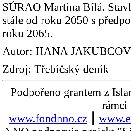
SÚRAO Martina Bílá. Stavba
stále od roku 2050 s předp
roku 2065.
Autor: HANA JAKUBCO
Zdroj: Třebíčský deník
Podpořeno grantem z Isla
rámci
www.fondnno.cz
⎮
www.ee