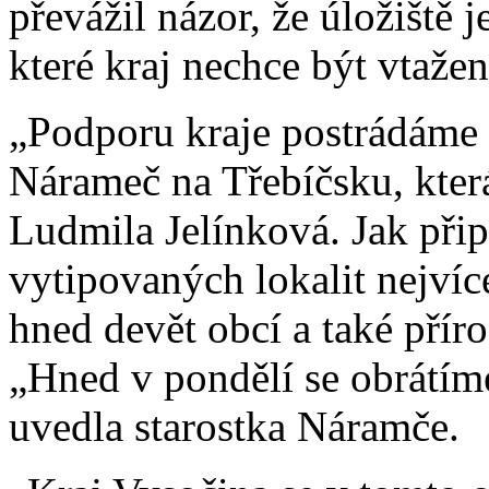
převážil názor, že úložiště 
které kraj nechce být vtažen
„Podporu kraje postrádáme z
Nárameč na Třebíčsku, která
Ludmila Jelínková. Jak přip
vytipovaných lokalit nejvíc
hned devět obcí a také přír
„Hned v pondělí se obrátím
uvedla starostka Náramče.