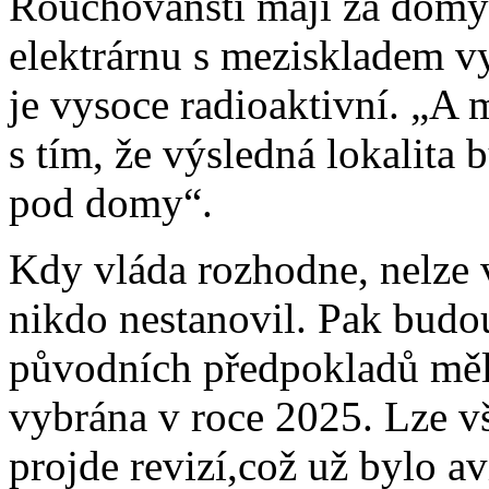
Rouchovanští mají za domy 
elektrárnu s meziskladem vy
je vysoce radioaktivní. „A 
s tím, že výsledná lokalita 
pod domy“.
Kdy vláda rozhodne, nelze v 
nikdo nestanovil. Pak budou
původních předpokladů měla 
vybrána v roce 2025. Lze v
projde revizí,což už bylo a