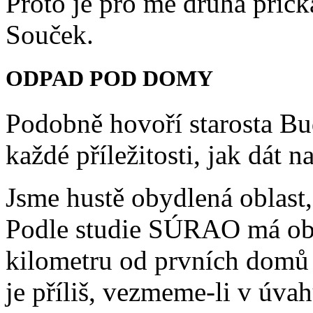
Proto je pro mě druhá příč
Souček.
ODPAD POD DOMY
Podobně hovoří starosta Bu
každé příležitosti, jak dát 
Jsme hustě obydlená oblast,
Podle studie SÚRAO má obs
kilometru od prvních domů
je příliš, vezmeme-li v úva