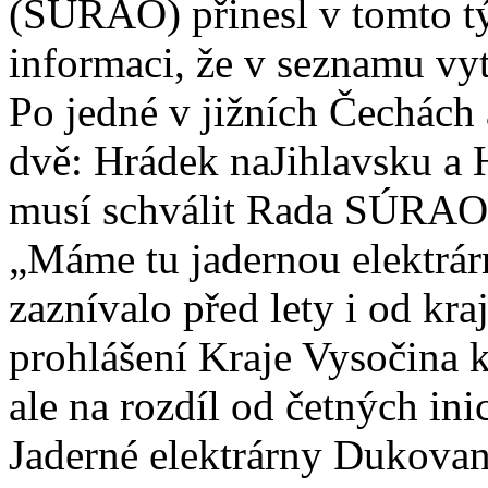
(SÚRAO) přinesl v tomto t
informaci, že v seznamu vyt
Po jedné v jižních Čechách 
dvě: Hrádek naJihlavsku a 
musí schválit Rada SÚRAO,
„Máme tu jadernou elektrárn
zaznívalo před lety i od kra
prohlášení Kraje Vysočina k
ale na rozdíl od četných in
Jaderné elektrárny Dukovan