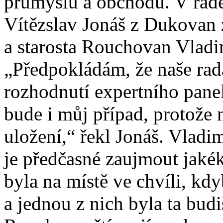
průmyslu a obchodu. V raděs
Vítězslav Jonáš z Dukovan 
a starosta Rouchovan Vladi
„Předpokládám, že naše rada
rozhodnutí expertního panelu
bude i můj případ, protože 
uložení,“ řekl Jonáš. Vladi
je předčasné zaujmout jakék
byla na místě ve chvíli, kd
a jednou z nich byla ta budi