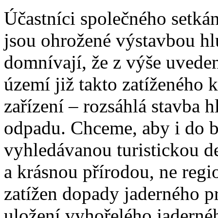
Účastníci společného setkání
jsou ohrožené výstavbou hl
domnívají, že z výše uvede
území již takto zatíženého k
zařízení – rozsáhlá stavba 
odpadu. Chceme, aby i do b
vyhledávanou turistickou d
a krásnou přírodou, ne regi
zatížen dopady jaderného p
uložení vyhořelého jadernéh