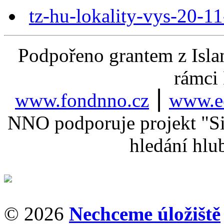
tz-hu-lokality-vys-20-1
Podpořeno grantem z Isla
rámci
www.fondnno.cz
⎮
www.ee
NNO podporuje projekt "Sil
hledání hlu
© 2026
Nechceme úložiště