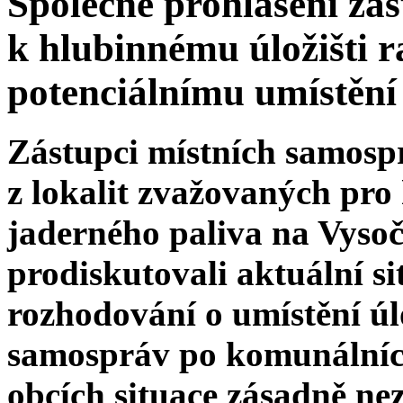
Společné prohlášení zás
k hlubinnému úložišti 
potenciálnímu umístění
Zástupci místních samospr
z lokalit zvažovaných pro
jaderného paliva na Vysoči
prodiskutovali aktuální si
rozhodování o umístění úl
samospráv po komunálních
obcích situace zásadně ne