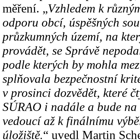
měření. „
Vzhledem k různým
odporu obcí, úspěšných soud
průzkumných území, na kte
provádět, se Správě nepoda
podle kterých by mohla mezi
splňovala bezpečnostní krit
v prosinci dozvědět, které č
SÚRAO i nadále a bude na 
vedoucí až k finálnímu výbě
úložiště.
“ uvedl Martin Sch