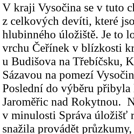
V kraji Vysočina se v tuto ch
z celkových devíti, které j
hlubinného úložiště. Je to l
vrchu Čeřínek v blízkosti k
u Budišova na Třebíčsku, Kr
Sázavou na pomezí Vysočin
Poslední do výběru přibyla 
Jaroměřic nad Rokytnou. Na
v minulosti Správa úložiš
snažila provádět průzkumy,