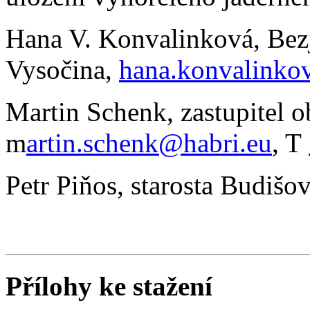
Hana V. Konvalinková, Bez
Vysočina,
hana.konvalinko
Martin Schenk, zastupitel 
m
artin.schenk@habri.eu
, T
Petr Piňos, starosta Budišo
Přílohy ke stažení