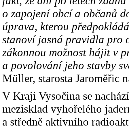
fakt, že ani po létech žádn
o zapojení obcí a občanů do
úprava, kterou předpokládá 
stanoví jasná pravidla pro 
zákonnou možnost hájit v pr
a povolování jeho stavby 
Müller, starosta Jaroměřic 
V Kraji Vysočina se nacház
mezisklad vyhořelého jader
a středně aktivního radioak