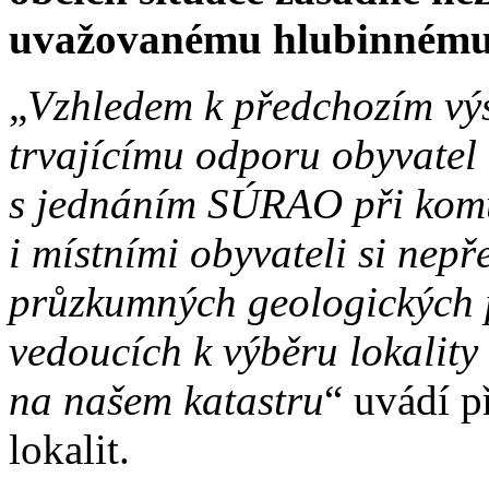
uvažovanému hlubinnému ú
„
Vzhledem k předchozím výs
trvajícímu odporu obyvatel 
s jednáním SÚRAO při komu
i místními obyvateli si nep
průzkumných geologických p
vedoucích k výběru lokality
na našem katastru
“ uvádí p
lokalit.