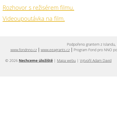
Rozhovor s režisérem filmu.
Videoupoutávka na film.
Podpořeno grantem z Islandu, 
www.fondnno.cz
⎮
www.eeagrants.cz
⎮ Program Fond pro NNO podpo
© 2026
Nechceme úložiště
|
Mapa webu
|
Vytvořil Adam David