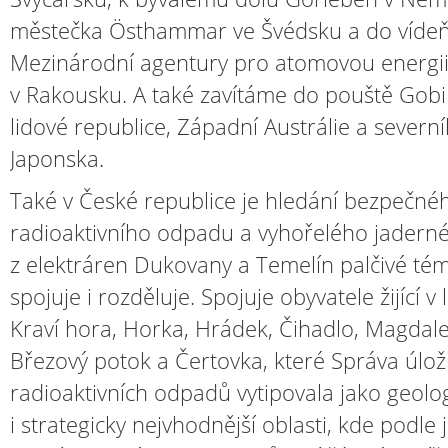
městečka Östhammar ve Švédsku a do víde
Mezinárodní agentury pro atomovou energi
v Rakousku. A také zavítáme do pouště Gobi
lidové republice, Západní Austrálie a severn
Japonska.
Také v České republice je hledání bezpečné
radioaktivního odpadu a vyhořelého jaderné
z elektráren Dukovany a Temelín palčivé tém
spojuje i rozděluje. Spojuje obyvatele žijící v 
Kraví hora, Horka, Hrádek, Čihadlo, Magdal
Březový potok a Čertovka, které Správa úlož
radioaktivních odpadů vytipovala jako geolo
i strategicky nejvhodnější oblasti, kde podle j