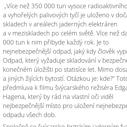
„Více než 350 000 tun vysoce radioaktivní
a vyhořelých palivových tyčí je uloženo v do
skladech v areálech jaderných elektráren
a v meziskladech po celém světě. Více než da
000 tun k nim přibyde každý rok. Je to
nejnebezpečnější odpad, jaký kdy člověk vyp
Odpad, který vyžaduje skladování v bezpeč
konečném úložišti po statisíce let. Mimo dosa
a jiných žijících bytostí. Otázkou je: kde?” Tot
předmluva k filmu švýcarského režiséra Edg
Hagena, který by rád na vlastní oči viděl
nejbezpečnější místo pro uložení nejnebezp
odpadu všech dob.
Společně se švýcarsko-britským jaderným fy