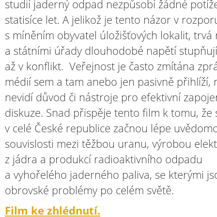
studií jaderný odpad nezpůsobí žádné potíž
statisíce let. A jelikož je tento názor v rozpor
s míněním obyvatel úložišťových lokalit, trvá
a státními úřady dlouhodobé napětí stupňují
až v konflikt. Veřejnost je často zmítána zp
médií sem a tam anebo jen pasivně přihlíží,
nevidí důvod či nástroje pro efektivní zapoje
diskuze. Snad přispěje tento film k tomu, že s
v celé České republice začnou lépe uvědom
souvislosti mezi těžbou uranu, výrobou elekt
z jádra a produkcí radioaktivního odpadu
a vyhořelého jaderného paliva, se kterými j
obrovské problémy po celém světě.
Film ke zhlédnutí.