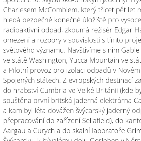
Charlesem McCombiem, který třicet pět let
hledá bezpečné konečné úložiště pro vysoc
radioaktivní odpad, zkoumá režisér Edgar 
omezení a rozpory v souvislosti s tímto pro
světového významu. Navštívíme s ním Gable
ve státě Washington, Yucca Mountain ve st
a Pilotní provoz pro izolaci odpadů v Nové
Spojených státech. Z evropských destinací z
do hrabství Cumbria ve Velké Británii (kde b
spuštěna první britská jaderná elektrárna Ca
a kam byl léta dovážen švýcarský jaderný o
přepracování do zařízení Sellafield), do kan
Aargau a Curych a do skalní laboratoře Grim
Švýcarsku, k bývalému dolu Gorleben v Něm