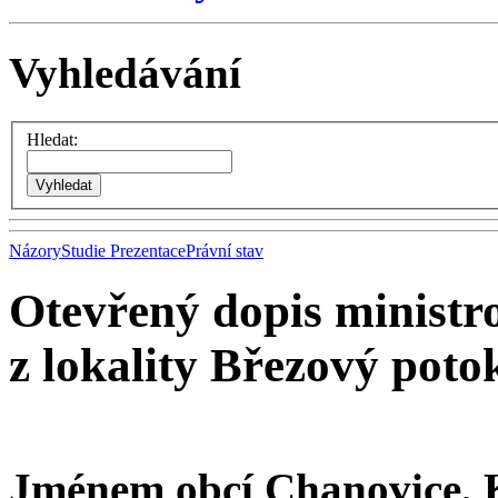
Vyhledávání
Hledat:
Názory
Studie
Prezentace
Právní stav
Otevřený dopis ministro
z lokality Březový poto
Jménem obcí Chanovice, K