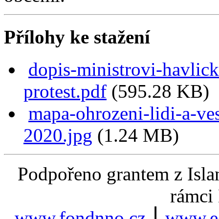
Přílohy ke stažení
dopis-ministrovi-havlic
protest.pdf
(595.28 KB)
mapa-ohrozeni-lidi-a-ve
2020.jpg
(1.24 MB)
Podpořeno grantem z Isla
rámci
www.fondnno.cz
⎮
www.ee