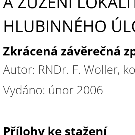
A ZÚŽENÍ LOKALI
HLUBINNÉHO ÚL
Zkrácená závěrečná z
Autor: RNDr. F. Woller, 
Vydáno: únor 2006
Přílohy ke stažení