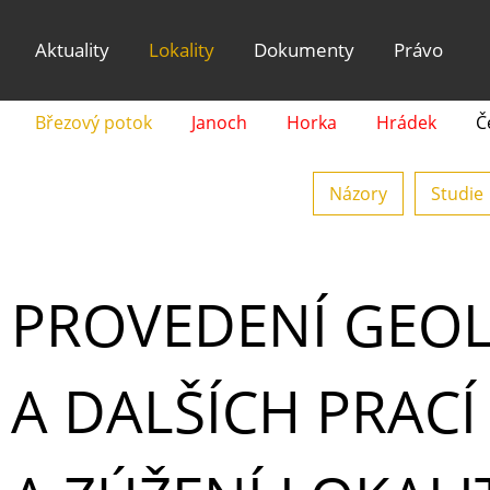
Aktuality
Lokality
Dokumenty
Právo
Březový potok
Janoch
Horka
Hrádek
Č
Názory
Studie
PROVEDENÍ GEO
A DALŠÍCH PRAC