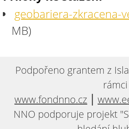
geobariera-zkracena-v
MB)
Podpořeno grantem z Isla
rámci
www.fondnno.cz
⎮
www.ee
NNO podporuje projekt "Sil
hledání hlu