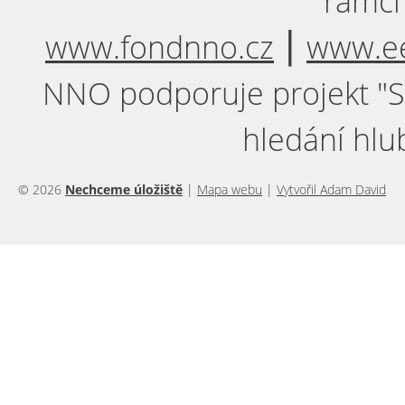
rámci
www.fondnno.cz
⎮
www.ee
NNO podporuje projekt "Sil
hledání hlu
© 2026
Nechceme úložiště
|
Mapa webu
|
Vytvořil Adam David