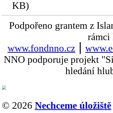
KB)
Podpořeno grantem z Isla
rámci
www.fondnno.cz
⎮
www.ee
NNO podporuje projekt "Sil
hledání hlu
© 2026
Nechceme úložiště