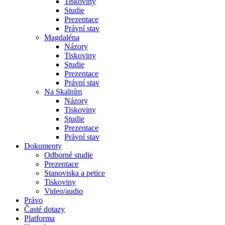
Tiskoviny
Studie
Prezentace
Právní stav
Magdaléna
Názory
Tiskoviny
Studie
Prezentace
Právní stav
Na Skalním
Názory
Tiskoviny
Studie
Prezentace
Právní stav
Dokumenty
Odborné studie
Prezentace
Stanoviska a petice
Tiskoviny
Video/audio
Právo
Časté dotazy
Platforma