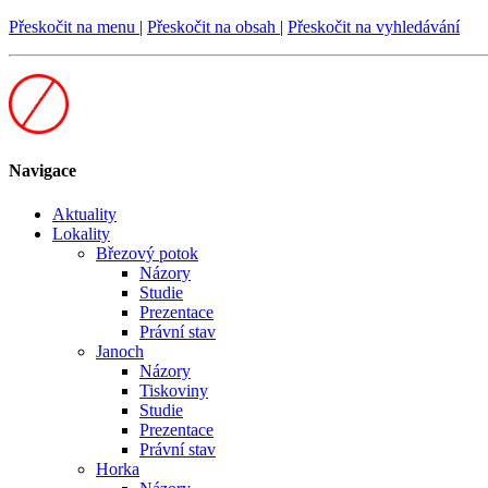
Přeskočit na menu
|
Přeskočit na obsah
|
Přeskočit na vyhledávání
Navigace
Aktuality
Lokality
Březový potok
Názory
Studie
Prezentace
Právní stav
Janoch
Názory
Tiskoviny
Studie
Prezentace
Právní stav
Horka