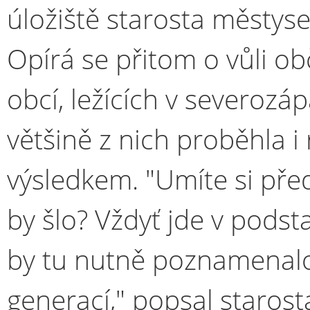
úložiště starosta městyse
Opírá se přitom o vůli o
obcí, ležících v severozá
většině z nich proběhla 
výsledkem. "Umíte si před
by šlo? Vždyť jde v podst
by tu nutně poznamenalo
generací," popsal staros