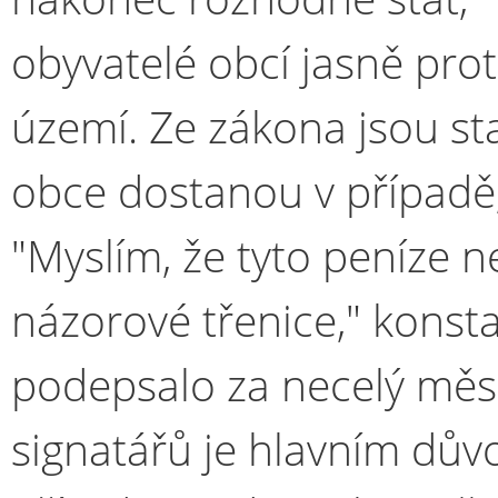
obyvatelé obcí jasně prot
území. Ze zákona jsou s
obce dostanou v případě,
"Myslím, že tyto peníze 
názorové třenice," konstato
podepsalo za necelý měsí
signatářů je hlavním dův