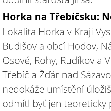
Horka na Třebíčsku: N
Lokalita Horka v Kraji Vy
Budišov a obcí Hodov, Ná
Osové, Rohy, Rudíkov a V
Třebíč a Žďár nad Sázav
nedokáže umístění úložiš
odmítl byť jen teoreticky