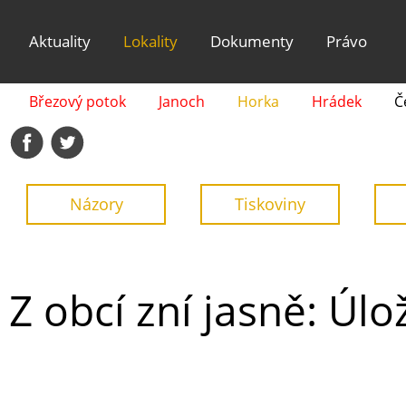
Aktuality
Lokality
Dokumenty
Právo
Březový potok
Janoch
Horka
Hrádek
Č
Názory
Tiskoviny
Z obcí zní jasně: Úl