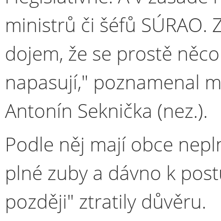
ministrů či šéfů SÚRAO.
dojem, že se prostě něco
napasují," poznamenal mí
Antonín Seknička (nez.).
Podle něj mají obce nepln
plné zuby a dávno k pos
později" ztratily důvěru.