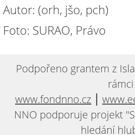
Autor: (orh, jšo, pch)
Foto: SURAO, Právo
Podpořeno grantem z Isla
rámci
www.fondnno.cz
⎮
www.ee
NNO podporuje projekt "Sil
hledání hlu