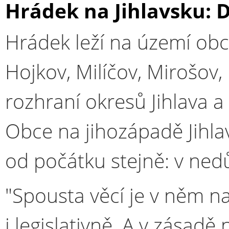
Hrádek na Jihlavsku: D
Hrádek leží na území obcí
Hojkov, Milíčov, Mirošov
rozhraní okresů Jihlava a
Obce na jihozápadě Jihla
od počátku stejně: v ne
"Spousta věcí je v něm 
i legislativně. A v zásad