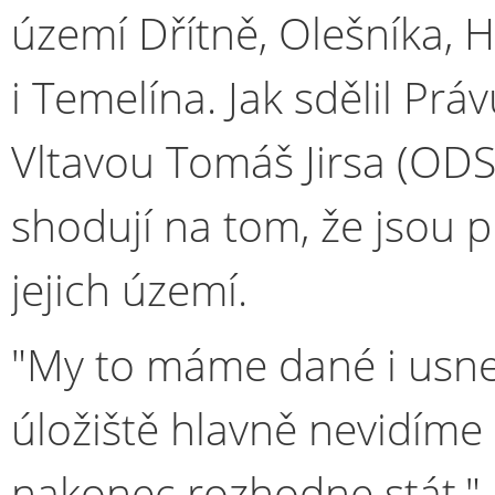
území Dřítně, Olešníka, 
i Temelína. Jak sdělil Pr
Vltavou Tomáš Jirsa (ODS
shodují na tom, že jsou p
jejich území.
"My to máme dané i usne
úložiště hlavně nevidíme 
nakonec rozhodne stát," 