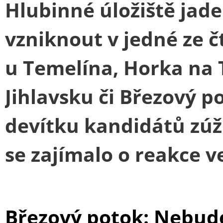
Hlubinné úložiště ja
vzniknout v jedné ze čt
u Temelína, Horka na 
Jihlavsku či Březový p
devítku kandidátů zúži
se zajímalo o reakce 
Březový potok: Nebude