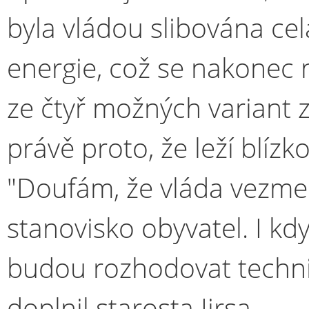
byla vládou slibována cel
energie, což se nakonec n
ze čtyř možných variant 
právě proto, že leží blízk
"Doufám, že vláda vezme 
stanovisko obyvatel. I kd
budou rozhodovat technic
doplnil starosta Jirsa.