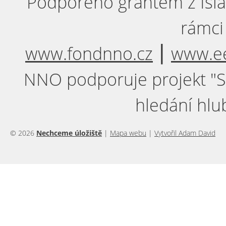
Podpořeno grantem z Isla
rámci
www.fondnno.cz
⎮
www.ee
NNO podporuje projekt "Sil
hledání hlu
© 2026
Nechceme úložiště
|
Mapa webu
|
Vytvořil Adam David