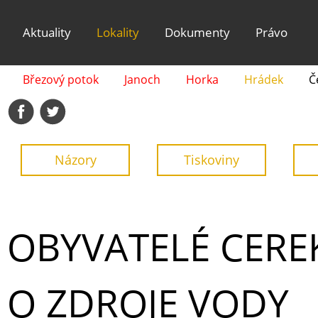
Aktuality
Lokality
Dokumenty
Právo
Březový potok
Janoch
Horka
Hrádek
Č
Názory
Tiskoviny
OBYVATELÉ CEREK
O ZDROJE VODY