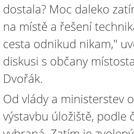
dostala? Moc daleko zatí
na místě a řešení techniká
cesta odnikud nikam," uve
diskusi s občany místost
Dvořák.
Od vlády a ministerstev o
výstavbu úložiště, podle
vybraná. Zatím je zvolený