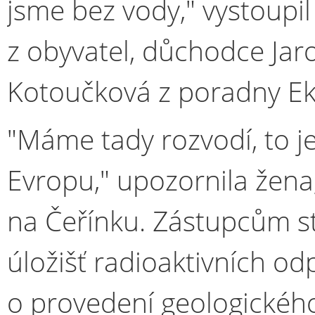
jsme bez vody," vystoupil
z obyvatel, důchodce Jaros
Kotoučková z poradny E
"Máme tady rozvodí, to je
Evropu," upozornila žena
na Čeřínku. Zástupcům st
úložišť radioaktivních od
o provedení geologickéh