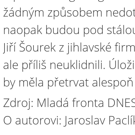
žádným způsobem nedotk
naopak budou pod stálou
Jiří Šourek z jihlavské fi
ale příliš neuklidnili. Úlož
by měla přetrvat alespoň 
Zdroj: Mladá fronta DNE
O autorovi: Jaroslav Pac