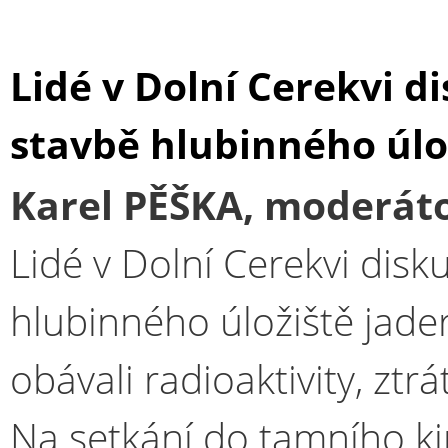
Lidé v Dolní Cerekvi d
stavbě hlubinného úl
Karel PĚŠKA, moderáto
Lidé v Dolní Cerekvi disk
hlubinného úložiště jade
obávali radioaktivity, ztr
Na setkání do tamního ki