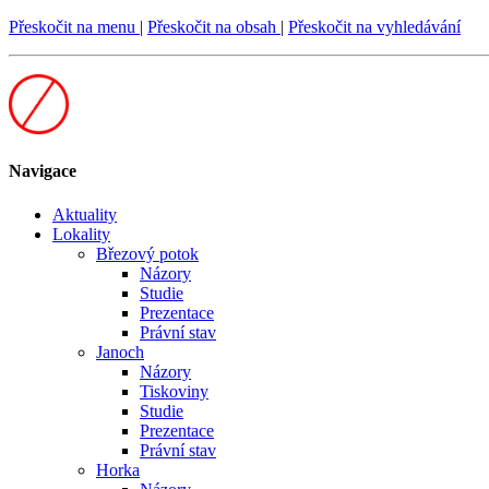
Přeskočit na menu
|
Přeskočit na obsah
|
Přeskočit na vyhledávání
Navigace
Aktuality
Lokality
Březový potok
Názory
Studie
Prezentace
Právní stav
Janoch
Názory
Tiskoviny
Studie
Prezentace
Právní stav
Horka