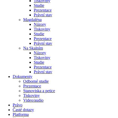
Tiskoviny
Studie
Prezentace
Právní stav
Magdaléna
Názory
Tiskoviny
Studie
Prezentace
Právní stav
Na Skalním
Názory
Tiskoviny
Studie
Prezentace
Právní stav
Dokumenty
Odborné studie
Prezentace
Stanoviska a petice
Tiskoviny
Video/audio
Právo
Časté dotazy
Platforma