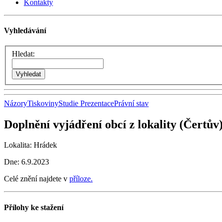
Kontakty
Vyhledávání
Hledat:
Názory
Tiskoviny
Studie
Prezentace
Právní stav
Doplnění vyjádření obcí z lokality (Čert
Lokalita: Hrádek
Dne: 6.9.2023
Celé znění najdete v
příloze.
Přílohy ke stažení