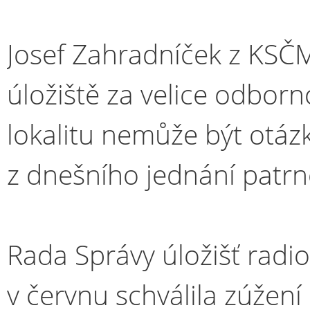
Josef Zahradníček z KSČ
úložiště za velice odborn
lokalitu nemůže být otáz
z dnešního jednání patrno
Rada Správy úložišť rad
v červnu schválila zúžení