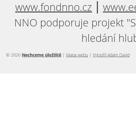
www.fondnno.cz
⎮
www.ee
NNO podporuje projekt "Sil
hledání hlu
© 2026
Nechceme úložiště
|
Mapa webu
|
Vytvořil Adam David