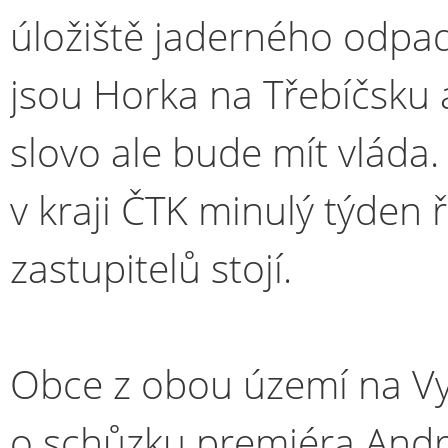
úložiště jaderného odpadu
jsou Horka na Třebíčsku a
slovo ale bude mít vláda.
v kraji ČTK minulý týden ř
zastupitelů stojí.
Obce z obou území na Vy
o schůzku premiéra Andr