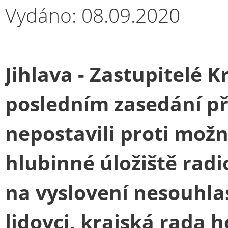
Vydáno: 08.09.2020
Jihlava - Zastupitelé 
posledním zasedání p
nepostavili proti možno
hlubinné úložiště rad
na vyslovení nesouhlas
lidovci, krajská rada h