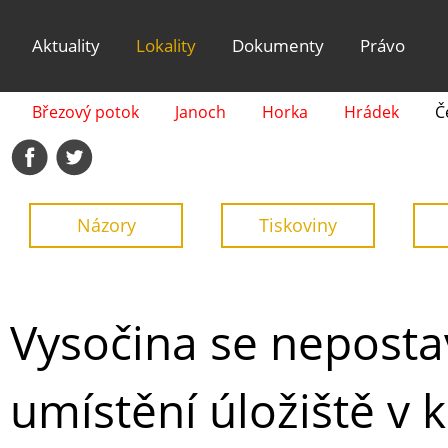
Aktuality
Lokality
Dokumenty
Právo
Březový potok
Janoch
Horka
Hrádek
Č
Názory
Tiskoviny
Vysočina se neposta
umístění úložiště v k