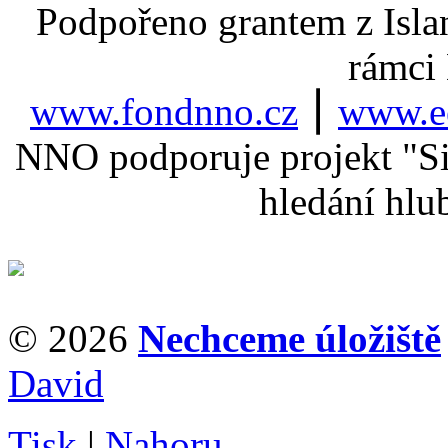
Podpořeno grantem z Isla
rámci
www.fondnno.cz
⎮
www.ee
NNO podporuje projekt "Sil
hledání hlu
© 2026
Nechceme úložiště
David
Tisk
|
Nahoru