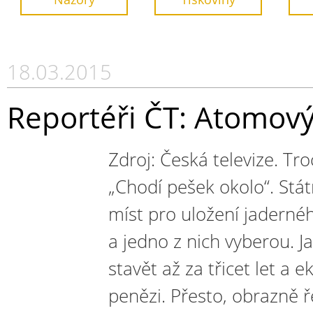
18.03.2015
Reportéři ČT: Atomov
Zdroj: Česká televize. T
„Chodí pešek okolo“. Stát
míst pro uložení jaderné
a jedno z nich vyberou. J
stavět až za třicet let a 
penězi. Přesto, obrazně ř