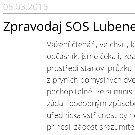
05.03.2015
Zpravodaj SOS Luben
Vážení čtenáři, ve chvíli, 
občasník, jsme čekali, zd
prostředí stanoví průzku
z prvních pomyslných dveř
pochopitelné, že si minis
žádali podobným způsobe
úřednická vstřícnost by n
přinesli žádost srozumitel