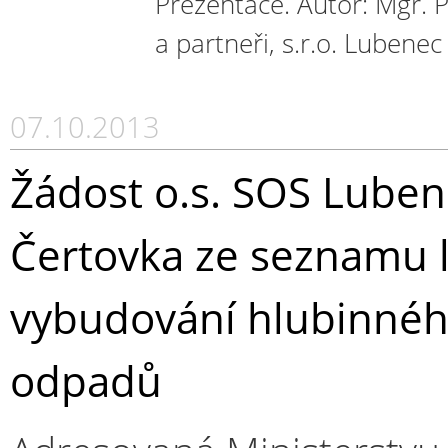
Prezentace. Autor: Mgr. 
a partneři, s.r.o. Lubenec
07.10.2013
Žádost o.s. SOS Lubene
Čertovka ze seznamu l
vybudování hlubinného
odpadů