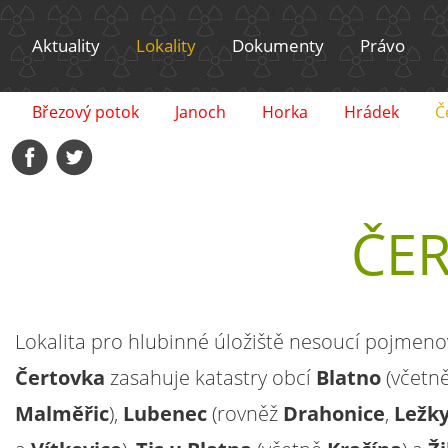
Aktuality
Lokality
Dokumenty
Právo
Březový potok
Janoch
Horka
Hrádek
Č
ČE
Lokalita pro hlubinné úložiště nesoucí pojmeno
Čertovka
zasahuje katastry obcí
Blatno
(včetn
Malměřic
),
Lubenec
(rovněž
Drahonice
,
Ležk