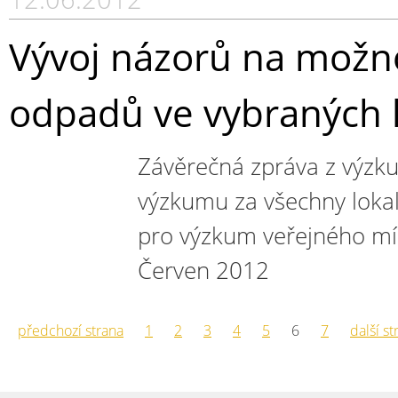
Vývoj názorů na možno
odpadů ve vybraných l
Závěrečná zpráva z výzku
výzkumu za všechny lokal
pro výzkum veřejného mín
Červen 2012
předchozí strana
1
2
3
4
5
6
7
další st