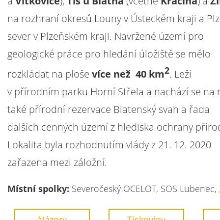
a
Vítkovice
),
Tis u Blatna
(včetně
Kračína
) a
Ži
na rozhraní okresů Louny v Ústeckém kraji a Pl
sever v Plzeňském kraji. Navržené území pro
geologické práce pro hledání úložiště se mělo
2
rozkládat na ploše
více než 40 km
. Leží
v přírodním parku Horní Střela a nachází se na
také přírodní rezervace Blatenský svah a řada
dalších cenných území z hlediska ochrany příro
Lokalita byla rozhodnutím vlády z 21. 12. 2020
zařazena mezi záložní.
Místní spolky:
Severočeský OCELOT, SOS Lubenec,
Názory
Tiskoviny