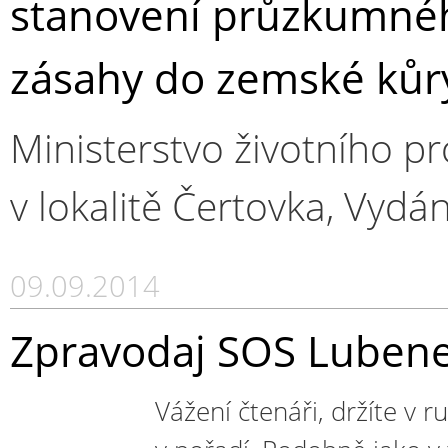
stanovení průzkumnéh
zásahy do zemské kůry
Ministerstvo životního p
v lokalitě Čertovka, Vydá
09.09.2014
Zpravodaj SOS Lubene
Vážení čtenáři, držíte v ru