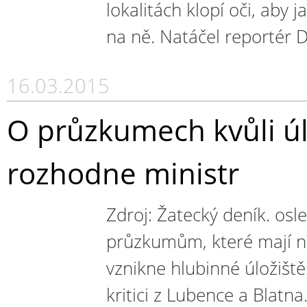
lokalitách klopí oči, aby
na ně. Natáčel reportér 
16.03.2015
O průzkumech kvůli úlo
rozhodne ministr
Zdroj: Žatecký deník. osl
průzkumům, které mají n
vznikne hlubinné úložiště
kritici z Lubence a Blatna