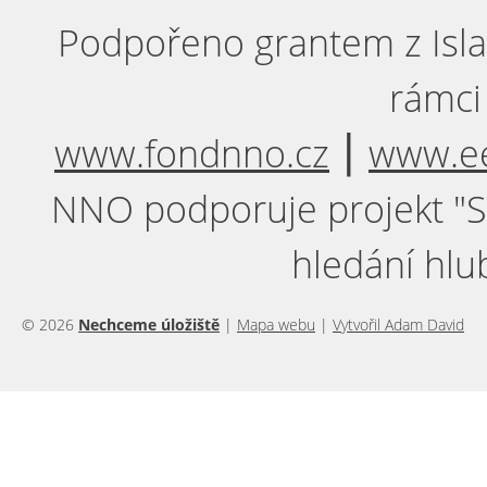
Podpořeno grantem z Isla
rámci
www.fondnno.cz
⎮
www.ee
NNO podporuje projekt "Sil
hledání hlu
© 2026
Nechceme úložiště
|
Mapa webu
|
Vytvořil Adam David