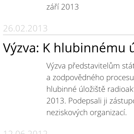
září 2013
26.02.2013
Výzva: K hlubinnému úl
Výzva představitelům st
a zodpovědného procesu 
hlubinné úložiště radioak
2013. Podepsali ji zástup
neziskových organizací.
12.06.2012