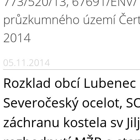
773/520/13, 67691/ENV/1
průzkumného území Čerto
2014
05.11.2014
Rozklad obcí Lubenec a
Severočeský ocelot, S
záchranu kostela sv Jilj