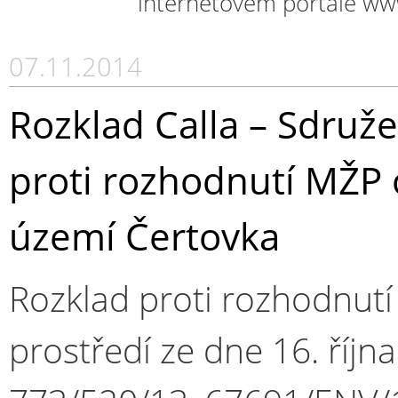
internetovém portále ww
07.11.2014
Rozklad Calla – Sdruž
proti rozhodnutí MŽP
území Čertovka
Rozklad proti rozhodnutí 
prostředí ze dne 16. říjn