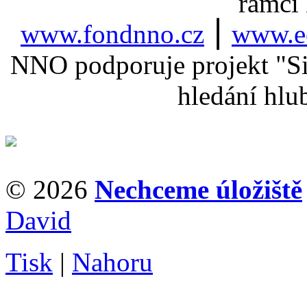
rámci
www.fondnno.cz
⎮
www.ee
NNO podporuje projekt "Sil
hledání hlu
© 2026
Nechceme úložiště
David
Tisk
|
Nahoru