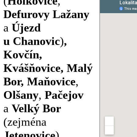
(
Holkovice
,
Defurovy Lažany
a
Újezd
u Chanovic
)
,
Kovčín,
Kvášňovice, Malý
Bor, Maňovice
,
Olšany
,
Pačejov
a
Velký Bor
(zejména
Jetenovice
)