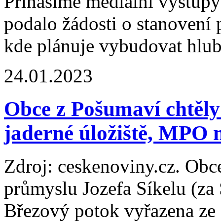
Přinášíme mediální výstup
podalo žádosti o stanovení
kde plánuje vybudovat hlub
24.01.2023
Obce z Pošumaví chtěly 
jaderné úložiště, MPO 
Zdroj: ceskenoviny.cz. Obc
průmyslu Jozefa Síkelu (za 
Březový potok vyřazena ze