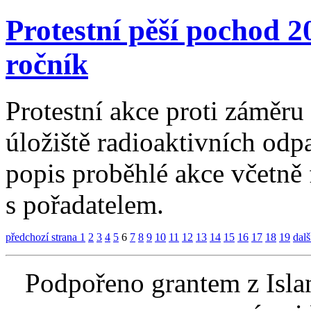
Protestní pěší pochod 2
ročník
Protestní akce proti záměru
úložiště radioaktivních od
popis proběhlé akce včetně 
s pořadatelem.
předchozí strana
1
2
3
4
5
6
7
8
9
10
11
12
13
14
15
16
17
18
19
dalš
Podpořeno grantem z Isla