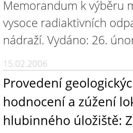
Memorandum k výběru mís
vysoce radiaktivních odpa
nádraží. Vydáno: 26. úno
15.02.2006
Provedení geologických
hodnocení a zúžení lok
hlubinného úložiště: 