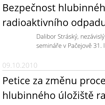
Bezpečnost hlubinného
radioaktivního odpad
Dalibor Stráský, nezávisl
semináře v Pačejově 31.
09.10.2010
Petice za změnu proc
hlubinného úložiště r