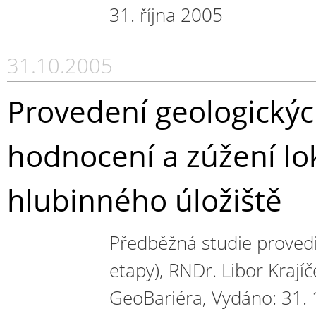
31. října 2005
31.10.2005
Provedení geologických
hodnocení a zúžení lok
hlubinného úložiště
Předběžná studie provedi
etapy), RNDr. Libor Krajíč
GeoBariéra, Vydáno: 31. 