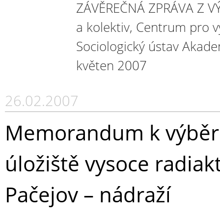
ZÁVĚREČNÁ ZPRÁVA Z VÝZ
a kolektiv, Centrum pro 
Sociologický ústav Akade
květen 2007
26.02.2007
Memorandum k výběru
úložiště vysoce radiak
Pačejov – nádraží