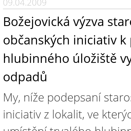
09.04.2009
Božejovická výzva sta
občanských iniciativ 
hlubinného úložiště v
odpadů
My, níže podepsaní staro
iniciativ z lokalit, ve kt
umístění trvalého hlubin