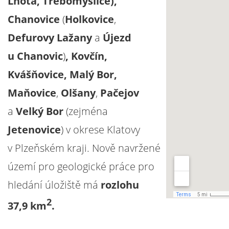
Lhota, Třebomyslice),
Chanovice
(
Holkovice
,
Defurovy Lažany
a
Újezd
u Chanovic
)
, Kovčín,
Kvášňovice, Malý Bor,
Maňovice
,
Olšany
,
Pačejov
a
Velký Bor
(zejména
Jetenovice
) v okrese Klatovy
v Plzeňském kraji. Nově navržené
území pro geologické práce pro
hledání úložiště má
rozlohu
2
37,9 km
.