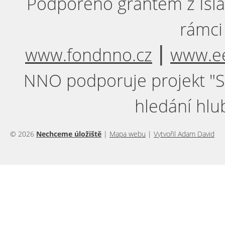
Podpořeno grantem z Isla
rámci
www.fondnno.cz
⎮
www.ee
NNO podporuje projekt "Sil
hledání hlu
© 2026
Nechceme úložiště
|
Mapa webu
|
Vytvořil Adam David