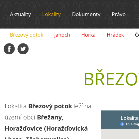
Aktuality
Lokality
Dokumenty
Právo
Březový potok
Janoch
Horka
Hrádek
Č
BŘEZO
Lokalita
Březový potok
leží na
území obcí
Břežany,
Horažďovice (Horažďovická