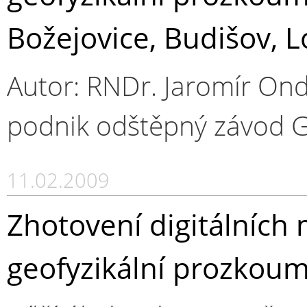
Božejovice, Budišov, 
Autor: RNDr. Jaromír Ondř
podnik odštěpný závod G
11.02.2009
Zhotovení digitálních 
geofyzikální prozkouma