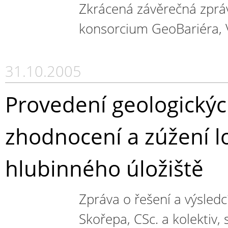
Zkrácená závěrečná zpráv
konsorcium GeoBariéra, 
31.10.2005
Provedení geologických
zhodnocení a zúžení lo
hlubinného úložiště
Zpráva o řešení a výsledc
Skořepa, CSc. a kolektiv,