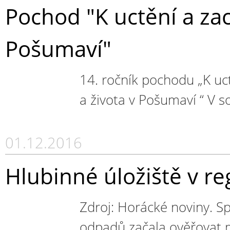
Pochod "K uctění a zac
Pošumaví"
14. ročník pochodu „K uc
a života v Pošumaví “ V s
01.12.2016
Hlubinné úložiště v re
Zdroj: Horácké noviny. Sp
odpadů začala ověřovat 