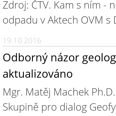
Zdroj: ČTV. Kam s ním - 
odpadu v Aktech OVM s
19.10.2016
Odborný názor geolog
aktualizováno
Mgr. Matěj Machek Ph.D.
Skupině pro dialog Geofyz