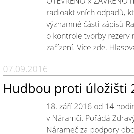
OTEVŘENO x ZAVŘENO nom
radioaktivních odpadů, k
významné části zápisů Ra
o kontrole tvorby rezerv
zařízení. Více zde. Hlasov
07.09.2016
Hudbou proti úložišti
18. září 2016 od 14 hod
v Náramči. Pořádá Zdrav
Nárameč za podpory obcí