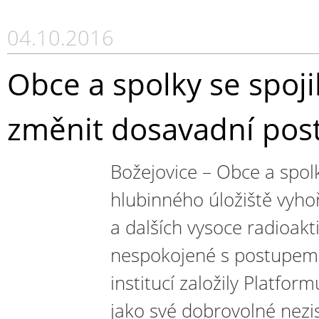
04.10.2016
Obce a spolky se spojily
změnit dosavadní pos
Božejovice – Obce a spol
hlubinného úložiště vyho
a dalších vysoce radioak
nespokojené s postupem
institucí založily Platfor
jako své dobrovolné nezi