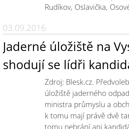
Rudíkov, Oslavička, Osové
03.09.2016
Jaderné úložiště na V
shodují se lídři kandi
Zdroj: Blesk.cz. Předvole
úložiště jaderného odpad
ministra průmyslu a obc
k tomu mají právě dvě tamn
tomu nebrání ani kandid