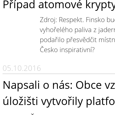
Případ atomové krypt
Zdroj: Respekt. Finsko bud
vyhořelého paliva z jader
podařilo přesvědčit míst
Česko inspirativní?
05.10.2016
Napsali o nás: Obce v
úložišti vytvořily pla