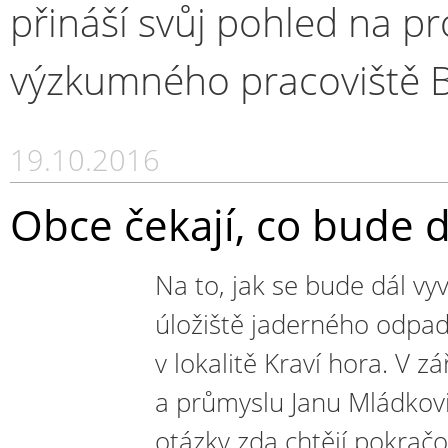
přináší svůj pohled na p
výzkumného pracoviště 
19.10.2016
Obce čekají, co bude d
Na to, jak se bude dál vyví
úložiště jaderného odpadu
v lokalitě Kraví hora. V z
a průmyslu Janu Mládkovi
otázky zda chtějí pokračo