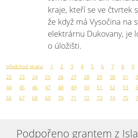
kraje, kteří se ve čtvrtek 
že když má Vysočina na 
elektrárnu Dukovany, je l
o úložišti.
předchozí strana
1
2
3
4
5
6
7
8
9
22
23
24
25
26
27
28
29
30
31
44
45
46
47
48
49
50
51
52
53
66
67
68
69
70
71
72
73
74
75
Podpořeno grantem z Isla