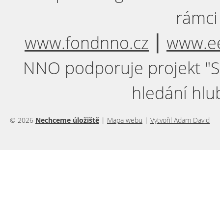
rámci
www.fondnno.cz
⎮
www.ee
NNO podporuje projekt "Sil
hledání hlu
© 2026
Nechceme úložiště
|
Mapa webu
|
Vytvořil Adam David