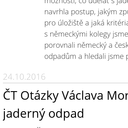
možnosti, co udělat s ja
navrhla postup, jakým z
pro úložiště a jaká kritér
s německými kolegy jsme 
porovnali německý a česk
odpadům a hledali jsme 
24.10.2016
ČT Otázky Václava Mo
jaderný odpad