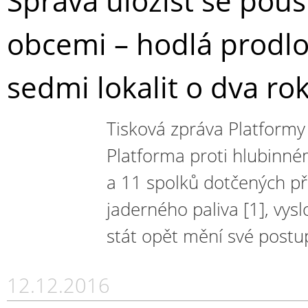
Správa úložišť se pouš
obcemi – hodlá prodl
sedmi lokalit o dva ro
Tisková zpráva Platformy 
Platforma proti hlubinném
a 11 spolků dotčených př
jaderného paliva [1], vys
stát opět mění své postu
12.12.2016