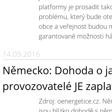
platformy je prosadit tak
problému, který bude ot
obce a veřejnost budou 
garantované možnosti háj
14.09.2016
Německo: Dohoda o ja
provozovatelé JE zapla
Zdroj: oenergetice.cz. N
jsou blízko dohodě s ně